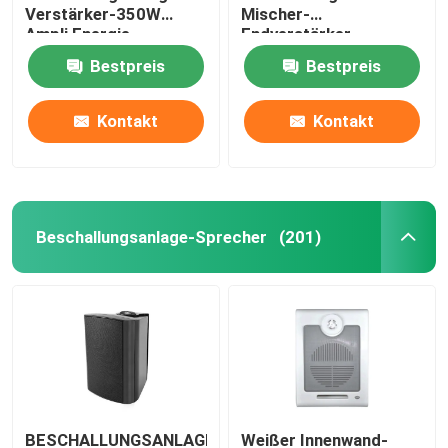
Verstärker-350W
Mischer-
Ampli Energie-
Endverstärker-
Tonanlage-
Energie-Sequenzer-
Bestpreis
Bestpreis
19in
Kontakt
Kontakt
Beschallungsanlage-Sprecher
(201)
BESCHALLUNGSANLAGE-
Weißer Innenwand-