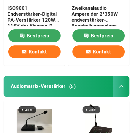
ISO9001
Zweikanalaudio
Endverstärker-Digital
Ampere der 2*350W
Beschallungsanlage-Sprecher
PA-Verstärker 120W
endverstärker-
115V der Klassen-D
Beschallungsanlage-
230V 115V Digital
IP-Netz-Beschallungsanlage
Bestpreis
Bestpreis
Kontakt
Kontakt
Endverstärker der Klassen-D
Audiomatrix-Verstärker
Audiomatrix-Verstärker
(5)
Linie Reihen-Spalten-Sprecher
Sprachevakuierungs-System
Audiodvd-spieler