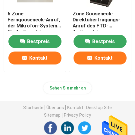
6 Zone
Zone Gooseneck-
PA-Mikrofon-System
Ferngooseneck-Anruf,
Direktübertragungs-
der Mikrofon-System
Anruf des FTD-
für Audiomatrix-
Audiomatrix-
Drahtlose Konferenz-Systeme
Verstärker paginiert
Verstärker-Schwarz-6,
Bestpreis
Bestpreis
der Mikrofon-
Schwarzes paginiert
Verdrahtetes Konferenz-System
Kontakt
Kontakt
allgemeine Lautsprecheranlage
Sehen Sie mehr an
PA-Sprecher-Lautstärkeregler
Startseite
Über uns
Kontakt
Desktop Site
Proaudioverstärker
Sitemap
Privacy Policy
Berufsaudiosprecher