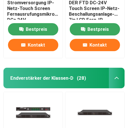
Stromversorgung IP-
DER FTD DC-24V
Netz-Touch Screen
Touch Screen IP-Netz-
Fernausrufungsmikrofon
Beschallungsanlage-
Über uns
DCs 24V
7in LCD Fern-IP
basierte Mikrofon
Bestpreis
Bestpreis
Fabrik-Ausflug
Kontakt
Kontakt
Qualitätskontrolle
Treten Sie mit uns in Verbindung
Endverstärker der Klassen-D
(28)
Nachrichten
Fälle
Beschallungsanlage-Verstärker