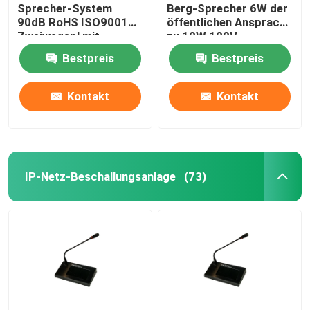
Sprecher-System
Berg-Sprecher 6W der
90dB RoHS ISO9001
öffentlichen Ansprache
Zweiwegspl mit
zu 10W 100V
schwarzem
Bestpreis
Bestpreis
Metallgitter
Kontakt
Kontakt
IP-Netz-Beschallungsanlage
(73)
Haus
Produkte
Videos