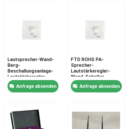
Lautsprecher-Wand-
FTD ROHS PA-
Berg-
Sprecher-
Beschallungsanlage-
Lautstärkeregler-
Lautstärkeregler
Wand-Schalter
86×86mm wetterfest
geschützte UVABS
Anfrage absenden
Anfrage absenden
Haus
Produkte
Videos