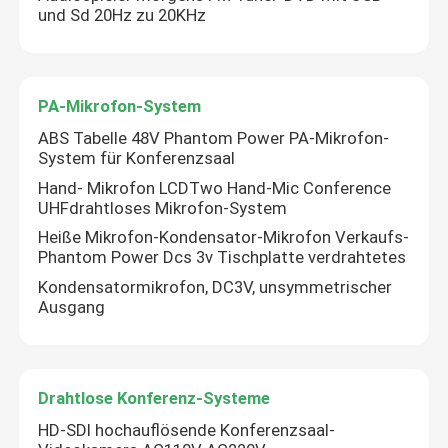
und Sd 20Hz zu 20KHz
Beschallungsanlage-Sprecher
PA-Mikrofon-System
IP-Netz-Beschallungsanlage
ABS Tabelle 48V Phantom Power PA-Mikrofon-
System für Konferenzsaal
Endverstärker der Klassen-D
Hand- Mikrofon LCDTwo Hand-Mic Conference
UHFdrahtloses Mikrofon-System
Heiße Mikrofon-Kondensator-Mikrofon Verkaufs-
Audiomatrix-Verstärker
Phantom Power Dcs 3v Tischplatte verdrahtetes
Kondensatormikrofon, DC3V, unsymmetrischer
Linie Reihen-Spalten-Sprecher
Ausgang
Sprachevakuierungs-System
Drahtlose Konferenz-Systeme
HD-SDI hochauflösende Konferenzsaal-
Audiodvd-spieler