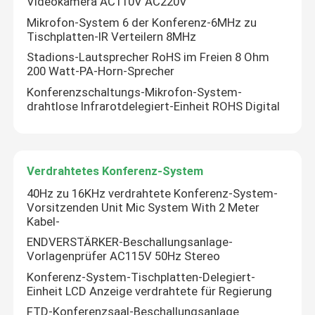
Videokamera AC110V AC220V
Mikrofon-System 6 der Konferenz-6MHz zu
PA-Mikrofon-System
Tischplatten-IR Verteilern 8MHz
Stadions-Lautsprecher RoHS im Freien 8 Ohm
200 Watt-PA-Horn-Sprecher
Drahtlose Konferenz-Systeme
Konferenzschaltungs-Mikrofon-System-
drahtlose Infrarotdelegiert-Einheit ROHS Digital
Verdrahtetes Konferenz-System
allgemeine Lautsprecheranlage
Verdrahtetes Konferenz-System
40Hz zu 16KHz verdrahtete Konferenz-System-
Vorsitzenden Unit Mic System With 2 Meter
PA-Sprecher-Lautstärkeregler
Kabel-
ENDVERSTÄRKER-Beschallungsanlage-
Vorlagenprüfer AC115V 50Hz Stereo
Proaudioverstärker
Konferenz-System-Tischplatten-Delegiert-
Einheit LCD Anzeige verdrahtete für Regierung
Berufsaudiosprecher
FTD-Konferenzsaal-Beschallungsanlage