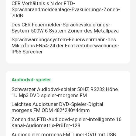
CER Verhältnis s N der FTD-
Sprachbrandmeldeanlage-Evakuierungs-Zonen-
70dB
Über uns
Des CER Feuermelder-Sprachevakuierungs-
System-500W 6 System Zonen-des Metallpava
Fabrik-Ausflug
Sprachwarnungssystem-Feuerwehrmann-des
Mikrofons EN54-24 der Echtzeitüberwachungs-
IP55 Sprecher
Qualitätskontrolle
Treten Sie mit uns in Verbindung
Audiodvd-spieler
Schwarzer Audiodvd-spieler 50HZ RS232 Höhe
Nachrichten
1U Mp3 DVD spieler-morgens FM
Leichtes Audiotuner DVD-Spieler-Digital
morgens FM ODM 482*240*44mm
Fälle
Zonen des FTD-Audiodvd-spieler-intelligente 16
Kanal-Audiomatrix-Prüfer-128
Beschallungsanlage-Verstärker
Audiospieler morgens FM Tuner-DVD mit USB