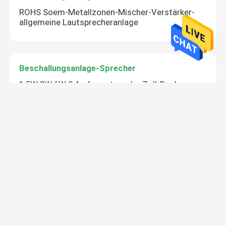
ROHS Soem-Metallzonen-Mischer-Verstärker-
allgemeine Lautsprecheranlage
Beschallungsanlage-Sprecher
1.5W 3W 6W 8 Audiosystem der Zoll-Decken-
Sprecher-Schule70v
IP-Netz-Beschallungsanlage
Schwarzer IP-System-Rufverstärker-Wand-Berg
Ampere 30W 8 Ohm
Endverstärker der Klassen-D