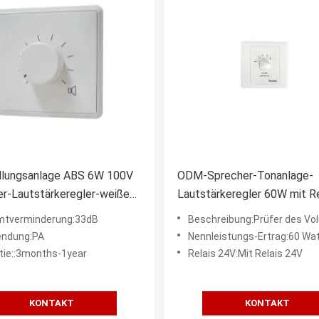
llungsanlage ABS 6W 100V
ODM-Sprecher-Tonanlage-
r-Lautstärkeregler-weiße
Lautstärkeregler 60W mit Re
inie Abschwächer
24V
tverminderung:33dB
Beschreibung:Prüfer des Volumen-100V 
ndung:PA
Nennleistungs-Ertrag:60 Wa
tie::3months-1year
Relais 24V:Mit Relais 24V
KONTAKT
KONTAKT