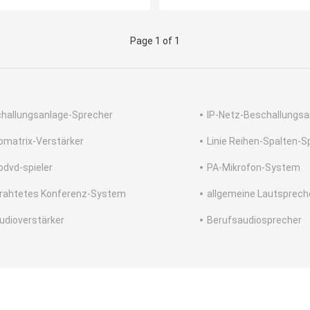
Page 1 of 1
hallungsanlage-Sprecher
IP-Netz-Beschallungsa
omatrix-Verstärker
Linie Reihen-Spalten-S
odvd-spieler
PA-Mikrofon-System
rahtetes Konferenz-System
allgemeine Lautsprech
udioverstärker
Berufsaudiosprecher