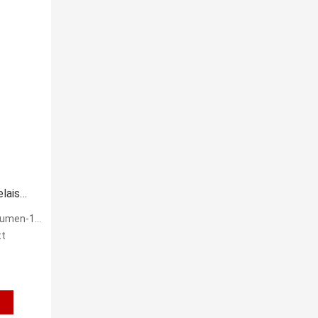
lais
mit Relais
tt