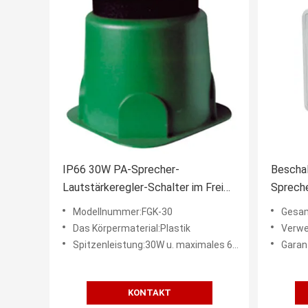
IP66 30W PA-Sprecher-
Bescha
Lautstärkeregler-Schalter im Freien
Spreche
für Garten-Sprecher
100V L
Modellnummer:FGK-30
Gesam
Das Körpermaterial:Plastik
Verwe
Spitzenleistung:30W u. maximales 60W
Garan
KONTAKT