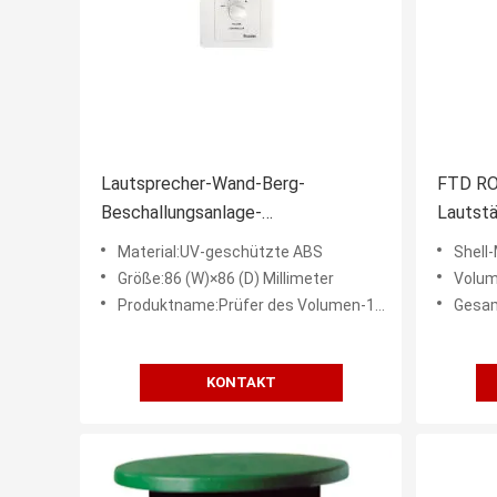
Lautsprecher-Wand-Berg-
FTD RO
Beschallungsanlage-
Lautstä
Lautstärkeregler 86×86mm
geschü
Material:UV-geschützte ABS
Shell-
wetterfest
Größe:86 (W)×86 (D) Millimeter
Volum
Produktname:Prüfer des Volumen-100V mit Relais
Gesam
KONTAKT