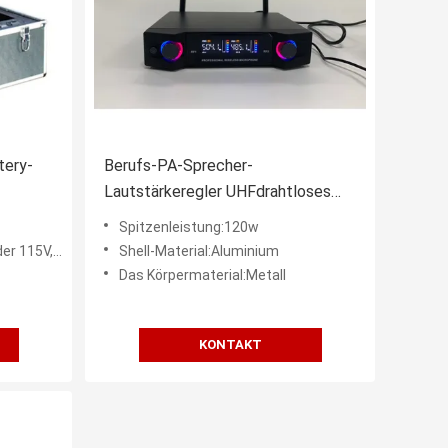
tery-
Berufs-PA-Sprecher-
Lautstärkeregler UHFdrahtloses
15V
Mikrofon-System mit Bluetooth-
Spitzenleistung:120w
Sprecher
V, 50-60Hz
Shell-Material:Aluminium
Das Körpermaterial:Metall
KONTAKT