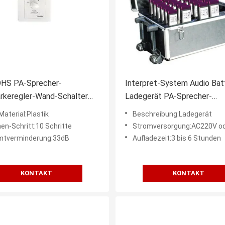
HS PA-Sprecher-
Interpret-System Audio Bat
rkeregler-Wand-Schalter
Ladegerät PA-Sprecher-
tzte UVABS
Lautstärkeregler AC220V 1
Material:Plastik
Beschreibung:Ladegerät
simultaner
en-Schritt:10 Schritte
Stromversorgung:AC220V oder 115
tverminderung:33dB
Aufladezeit:3 bis 6 Stunden
KONTAKT
KONTAKT