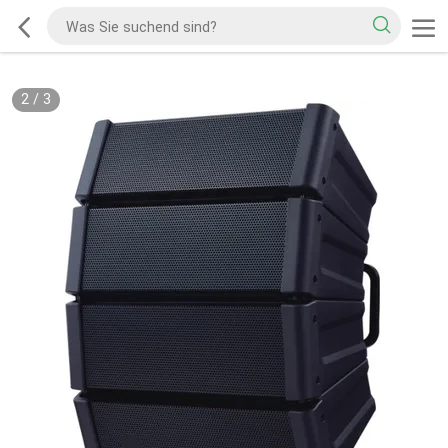
2
/
3