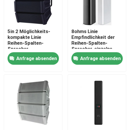
Über uns
5in 2 Möglichkeits-
8ohms Linie
Fabrik-Ausflug
kompakte Linie
Empfindlichkeit der
Reihen-Spalten-
Reihen-Spalten-
Sprecher-
Sprecher-einzelne
Qualitätskontrolle
Beschallungsanlage
Sprecher-
Anfrage absenden
Anfrage absenden
4kHz abgrifffest
Beschallungsanlage-
98dB
Treten Sie mit uns in Verbindung
Nachrichten
Fälle
Beschallungsanlage-Verstärker