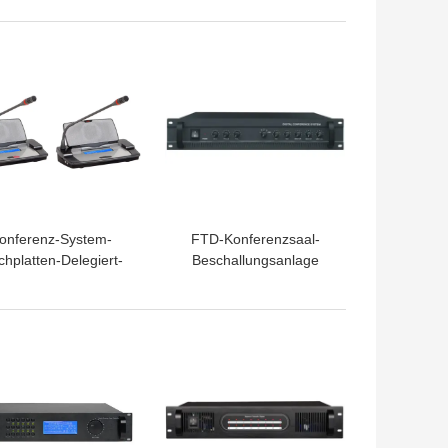
Sprecher
Infrarotdelegiert-Einheit
ROHS Digital
TPREIS
BESTPREIS
onferenz-System-
FTD-Konferenzsaal-
chplatten-Delegiert-
Beschallungsanlage
inheit LCD Anzeige
errichtet 2×50W im
verdrahtete für
Verstärker RoHS
Regierung
ISO9001
TPREIS
BESTPREIS