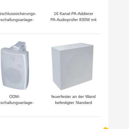
zschlusssicherungs-
16 Kanal-PA-Addierer
schallungsanlage-
PA-Audioprüfer 830W mit
stärker 120W 70 Volt
Hafen RJ45
PA Ampere
TPREIS
BESTPREIS
ODM-
feuerfester an der Wand
schallungsanlage-
befestigter Standard
recher 60W 8 Zoll-
öffentlicher Ansprache
eiwegsprecher für
3W 6W der Sprecher-
Büro-Hotel
ISO9001 EVAC
TPREIS
BESTPREIS