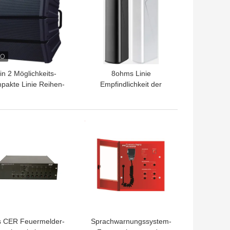
in 2 Möglichkeits-
8ohms Linie
pakte Linie Reihen-
Empfindlichkeit der
palten-Sprecher-
Reihen-Spalten-
eschallungsanlage
Sprecher-einzelne
4kHz abgrifffest
Sprecher-
TPREIS
BESTPREIS
Beschallungsanlage-
98dB
 CER Feuermelder-
Sprachwarnungssystem-