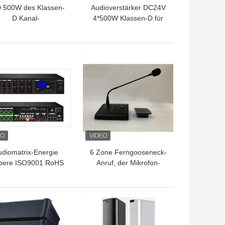
 500W des Klassen-
Audioverstärker DC24V
D Kanal-
4*500W Klassen-D für
uptaudiotonanlage
Geschäfts-hohe
Endverstärker-2
Leistungsfähigkeit
TPREIS
BESTPREIS
udiomatrix-Energie
6 Zone Ferngooseneck-
ere ISO9001 RoHS
Anruf, der Mikrofon-
r matrix-6*60W des
System für Audiomatrix-
Verstärker-6×6
Verstärker paginiert
TPREIS
BESTPREIS