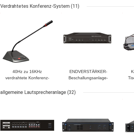
AC220V
8MHz
Verdrahtetes Konferenz-System
(11)
BESTPREIS
BESTPREIS
BES
40Hz zu 16KHz
ENDVERSTÄRKER-
K
verdrahtete Konferenz-
Beschallungsanlage-
Tis
System-Vorsitzenden
Vorlagenprüfer AC115V
E
Unit Mic System With 2
50Hz Stereo
allgemeine Lautsprecheranlage
(32)
Meter Kabel-
BESTPREIS
BESTPREIS
BES