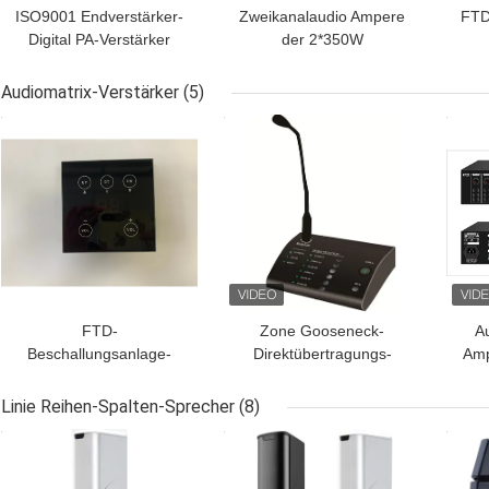
ISO9001 Endverstärker-
Zweikanalaudio Ampere
FTD
Digital PA-Verstärker
der 2*350W
120W 115V der Klassen-
endverstärker-
Ha
D
Beschallungsanlage-
Audiomatrix-Verstärker
(5)
230V 115V Digital
BESTPREIS
BESTPREIS
BES
FTD-
Zone Gooseneck-
A
Beschallungsanlage-
Direktübertragungs-
Amp
Fernlautstärkeregler für
Anruf des FTD-
de
Audiokabel des matrix-
Audiomatrix-Verstärker-
Linie Reihen-Spalten-Sprecher
(8)
Verstärker-RS485
Schwarz-6, der Mikrofon-
BESTPREIS
BESTPREIS
BES
Schwarzes paginiert