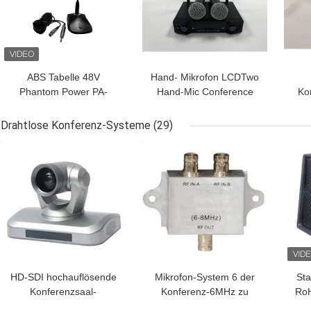
ABS Tabelle 48V
Hand- Mikrofon LCDTwo
Phantom Power PA-
Hand-Mic Conference
Ko
Mikrofon-System für
UHFdrahtloses Mikrofon-
V
Konferenzsaal
System
Powe
Drahtlose Konferenz-Systeme
(29)
BESTPREIS
BESTPREIS
BES
HD-SDI hochauflösende
Mikrofon-System 6 der
Sta
Konferenzsaal-
Konferenz-6MHz zu
RoH
Videokamera AC110V
Tischplatten-IR Verteilern
2