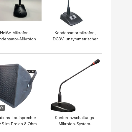
Heiße Mikrofon-
Kondensatormikrofon,
ndensator-Mikrofon
DC3V, unsymmetrischer
erkaufs-Phantom
Ausgang
r Dcs 3v Tischplatte
verdrahtetes
TPREIS
BESTPREIS
dions-Lautsprecher
Konferenzschaltungs-
S im Freien 8 Ohm
Mikrofon-System-
00 Watt-PA-Horn-
drahtlose