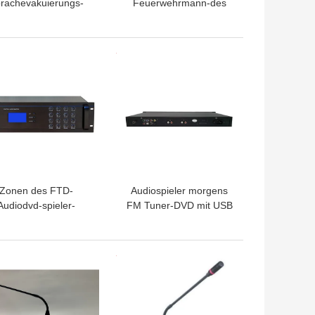
rachevakuierungs-
Feuerwehrmann-des
tem-500W 6 System
Mikrofons EN54-24 der
nen-des Metallpava
Echtzeitüberwachungs-
IP55 Sprecher
TPREIS
BESTPREIS
Zonen des FTD-
Audiospieler morgens
Audiodvd-spieler-
FM Tuner-DVD mit USB
telligente 16 Kanal-
und Sd 20Hz zu 20KHz
iomatrix-Prüfer-128
TPREIS
BESTPREIS