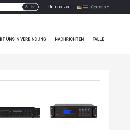
Referenzen
|
German
Suche
MIT UNS IN VERBINDUNG
NACHRICHTEN
FÄLLE
TPREIS
BESTPREIS