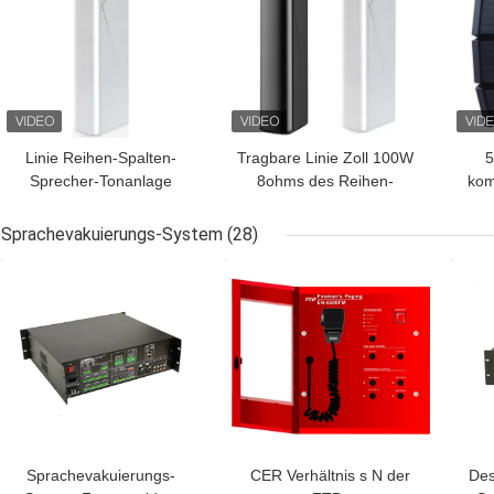
Linie Reihen-Spalten-
Tragbare Linie Zoll 100W
5
Sprecher-Tonanlage
8ohms des Reihen-
kom
ISO9001 12.5W 25W
Spalten-Sprecher-
S
50W für Haus
System-4
B
Sprachevakuierungs-System
(28)
BESTPREIS
BESTPREIS
BES
Sprachevakuierungs-
CER Verhältnis s N der
Des