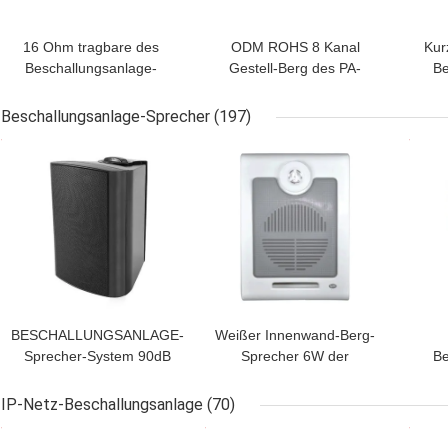
16 Ohm tragbare des
ODM ROHS 8 Kanal
Kur
Beschallungsanlage-
Gestell-Berg des PA-
Be
Verstärker-350W Ampli
Mischer-Endverstärker-
Ver
Energie-Tonanlage-
Energie-Sequenzer-19in
Beschallungsanlage-Sprecher
(197)
BESTPREIS
BESTPREIS
BES
BESCHALLUNGSANLAGE-
Weißer Innenwand-Berg-
Sprecher-System 90dB
Sprecher 6W der
Be
RoHS ISO9001
öffentlichen Ansprache
Sp
Zweiwegspl mit schwarzem
zu 10W 100V
Zw
IP-Netz-Beschallungsanlage
(70)
Metallgitter
BESTPREIS
BESTPREIS
BES