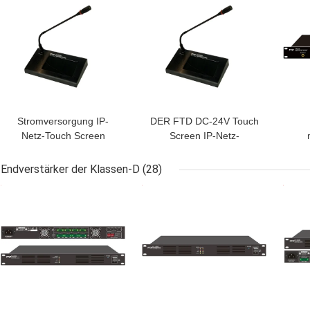
Stromversorgung IP-
DER FTD DC-24V Touch
Netz-Touch Screen
Screen IP-Netz-
Fernausrufungsmikrofon
Beschallungsanlage-7in
DCs 24V
LCD Fern-IP basierte
Vie
Endverstärker der Klassen-D
(28)
Mikrofon
BESTPREIS
BESTPREIS
BES