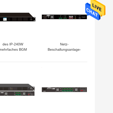
des IP-240W
Netz-
mehrfaches BGM
Beschallungsanlage-
System-
Netz-Verstärker 500W
rkanalendverstärker
IP-100V errichten im
Netz-Verstärker-
Netz-Audiodecoder
TPREIS
BESTPREIS