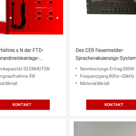
hältnis s N der FTD-
Des CER Feuermelder-
brandmeldeanlage-
Sprachevakuierungs-Syste
erungs-Zonen-70dB
6 System Zonen-des Metal
mkapazität:32 EINHEITEN
Nennleistungs-Ertrag:500W
ungsaufnahme:3W
Frequenzgang:80Hz~20kHz
al:Metall
Material:Metall
KONTAKT
KONTAKT