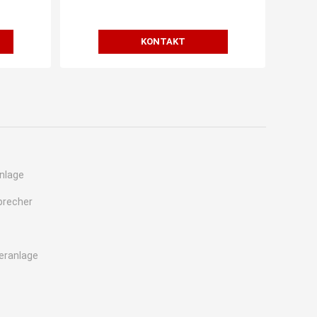
KONTAKT
nlage
precher
eranlage