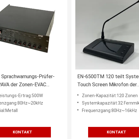
 Sprachwarnungs-Prüfer-
EN-6500TM 120 teilt Syst
PAVA der Zonen-EVAC
Touch Screen Mikrofon der
-Verstärker
Sprachevakuierungs-Syste
eistungs-Ertrag:500W
Zonen-Kapazität:120 Zonen
in Zonen auf
enzgang:80Hz~20kHz
Systemkapazität:32 Fernmi
al:Metall
Frequenzgang:80Hz~16kHz
KONTAKT
KONTAKT