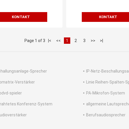
KONTAKT
KONTAKT
Page 1 of 3
|<
<<
1
2
3
>>
>|
hallungsanlage-Sprecher
IP-Netz-Beschallungsa
omatrix-Verstärker
Linie Reihen-Spalten-S
odvd-spieler
PA-Mikrofon-System
rahtetes Konferenz-System
allgemeine Lautsprech
udioverstärker
Berufsaudiosprecher