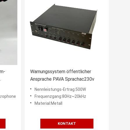
em-
Warnungssystem öffentlicher
Ansprache PAVA Sprachac230v
m-Pava
Nennleistungs-Ertrag:500W
krophone
Frequenzgang:80Hz~20kHz
Material:Metall
KONTAKT