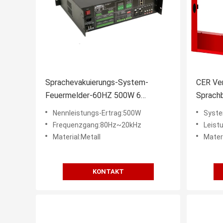
Sprachevakuierungs-System-
CER Ver
Feuermelder-60HZ 500W 6
Sprach
Verstärker des Metallevac Zonen-
Evakui
Nennleistungs-Ertrag:500W
Syste
der Klassen-D
Frequenzgang:80Hz~20kHz
Leist
Material:Metall
Materi
KONTAKT