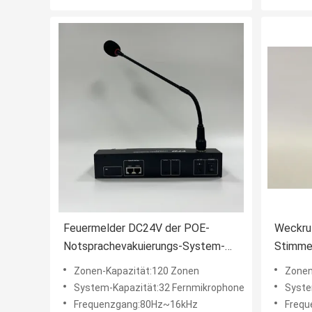
Feuermelder DC24V der POE-
Weckru
Notsprachevakuierungs-System-
Stimme
EVAC
Fernaus
Zonen-Kapazität:120 Zonen
Zonen
auf
System-Kapazität:32 Fernmikrophone
Syste
Frequenzgang:80Hz~16kHz
Frequ