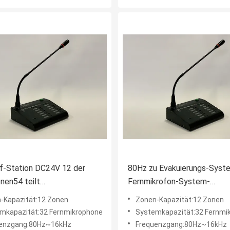
f-Station DC24V 12 der
80Hz zu Evakuierungs-Syst
nen54 teilt
Fernmikrofon-System-
rufungsmikrofon in Zonen
Reihenschaltung ODM der
-Kapazität:12 Zonen
Zonen-Kapazität:12 Zonen
Stimmen16khz
mkapazität:32 Fernmikrophone
Systemkapazität:32 Fernmi
enzgang:80Hz~16kHz
Frequenzgang:80Hz~16kHz