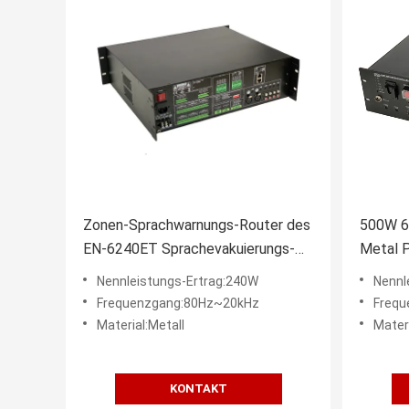
Zonen-Sprachwarnungs-Router des
500W 6
EN-6240ET Sprachevakuierungs-
Metal 
System-AC115V 6
System
Nennleistungs-Ertrag:240W
Nennl
Frequenzgang:80Hz~20kHz
Frequ
Material:Metall
Materi
KONTAKT