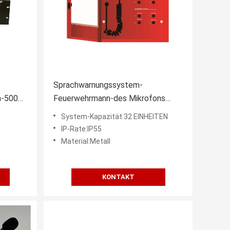
Sprachwarnungssystem-
m-500W
Feuerwehrmann-des Mikrofons
lpava
EN54-24 der
System-Kapazität:32 EINHEITEN
Echtzeitüberwachungs-IP55
IP-Rate:IP55
Sprecher
Material:Metall
KONTAKT