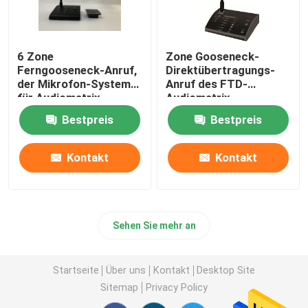
6 Zone
Zone Gooseneck-
Ferngooseneck-Anruf,
Direktübertragungs-
der Mikrofon-System
Anruf des FTD-
für Audiomatrix-
Audiomatrix-
Verstärker paginiert
Verstärker-Schwarz-6,
Bestpreis
Bestpreis
der Mikrofon-
Schwarzes paginiert
Kontakt
Kontakt
Sehen Sie mehr an
Startseite
Über uns
Kontakt
Desktop Site
Sitemap
Privacy Policy