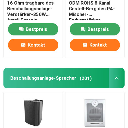
16 Ohm tragbare des
ODM ROHS 8 Kanal
Beschallungsanlage-
Gestell-Berg des PA-
PA-Mikrofon-System
Verstärker-350W
Mischer-
Ampli Energie-
Endverstärker-
Tonanlage-
Energie-Sequenzer-
Bestpreis
Bestpreis
19in
Drahtlose Konferenz-Systeme
Kontakt
Kontakt
Verdrahtetes Konferenz-System
allgemeine Lautsprecheranlage
Beschallungsanlage-Sprecher
(201)
PA-Sprecher-Lautstärkeregler
Proaudioverstärker
Berufsaudiosprecher