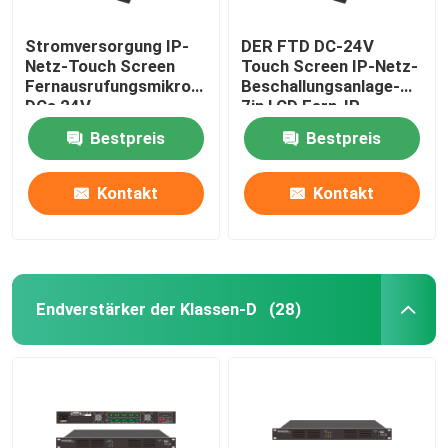
Stromversorgung IP-
DER FTD DC-24V
Netz-Touch Screen
Touch Screen IP-Netz-
Fernausrufungsmikrofon
Beschallungsanlage-
DCs 24V
7in LCD Fern-IP
basierte Mikrofon
Bestpreis
Bestpreis
Kontakt
Kontakt
Endverstärker der Klassen-D
(28)