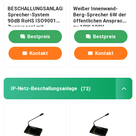
BESCHALLUNGSANLAGE-
Weißer Innenwand-
Sprecher-System
Berg-Sprecher 6W der
90dB RoHS ISO9001
öffentlichen Ansprache
Zweiwegspl mit
zu 10W 100V
schwarzem
Bestpreis
Bestpreis
Metallgitter
Kontakt
Kontakt
IP-Netz-Beschallungsanlage
(73)