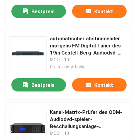
Bestpreis
Kontakt
automatischer abstimmender
morgens FM Digital Tuner des
19in Gestell-Berg-Audiodvd-
spieler-
MOQ：10
Preis：negotiable
Bestpreis
Kontakt
Kanal-Matrix-Prüfer des ODM-
Audiodvd-spieler-
Beschallungsanlage-
Audioquell16
MOQ：10