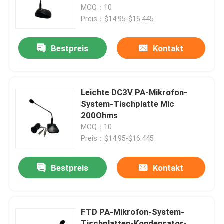
MOQ：10
Preis：$14.95-$16.445
Über uns
Bestpreis
Kontakt
Fabrik-Ausflug
Qualitätskontrolle
Leichte DC3V PA-Mikrofon-
System-Tischplatte Mic
200Ohms
Treten Sie mit uns in Verbindung
MOQ：10
Preis：$14.95-$16.445
Nachrichten
Bestpreis
Kontakt
Fälle
FTD PA-Mikrofon-System-
Beschallungsanlage-Verstärker
Tischplatten-Kondensator-