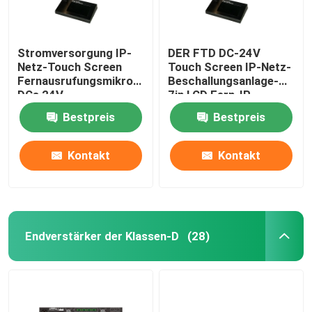
Stromversorgung IP-
DER FTD DC-24V
Netz-Touch Screen
Touch Screen IP-Netz-
Fernausrufungsmikrofon
Beschallungsanlage-
DCs 24V
7in LCD Fern-IP
basierte Mikrofon
Bestpreis
Bestpreis
Kontakt
Kontakt
Endverstärker der Klassen-D
(28)