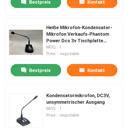
Bestpreis
Kontakt
Heiße Mikrofon-Kondensator-
Mikrofon Verkaufs-Phantom
Power Dcs 3v Tischplatte
verdrahtetes
MOQ：1
Preis：negotiable
Bestpreis
Kontakt
Kondensatormikrofon, DC3V,
unsymmetrischer Ausgang
MOQ：1
Preis：negotiable