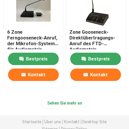
6 Zone
Zone Gooseneck-
Ferngooseneck-Anruf,
Direktübertragungs-
der Mikrofon-System
Anruf des FTD-
für Audiomatrix-
Audiomatrix-
Verstärker paginiert
Verstärker-Schwarz-6,
Bestpreis
Bestpreis
der Mikrofon-
Schwarzes paginiert
Kontakt
Kontakt
Sehen Sie mehr an
Startseite
Über uns
Kontakt
Desktop Site
Sitemap
Privacy Policy