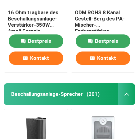
16 Ohm tragbare des
ODM ROHS 8 Kanal
Beschallungsanlage-
Gestell-Berg des PA-
Verstärker-350W
Mischer-
Ampli Energie-
Endverstärker-
Tonanlage-
Energie-Sequenzer-
Bestpreis
Bestpreis
19in
Kontakt
Kontakt
Beschallungsanlage-Sprecher
(201)