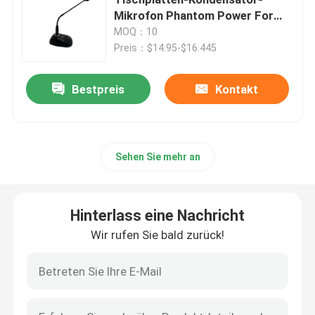
Mikrofon Phantom Power For
Speech
MOQ：10
Beschallungsanlage-Sprecher
Preis：$14.95-$16.445
IP-Netz-Beschallungsanlage
Bestpreis
Kontakt
Endverstärker der Klassen-D
Sehen Sie mehr an
Audiomatrix-Verstärker
Hinterlass eine Nachricht
Linie Reihen-Spalten-Sprecher
Wir rufen Sie bald zurück!
Sprachevakuierungs-System
Audiodvd-spieler