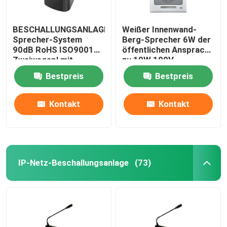
BESCHALLUNGSANLAGE-
Weißer Innenwand-
Sprecher-System
Berg-Sprecher 6W der
90dB RoHS ISO9001
öffentlichen Ansprache
Zweiwegspl mit
zu 10W 100V
schwarzem
Bestpreis
Bestpreis
Metallgitter
Kontakt
Kontakt
IP-Netz-Beschallungsanlage
(73)