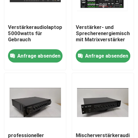
Über uns
Verstärkeraudiolaptopverstärker
Verstärker- und
5000watts für
Sprecherenergiemischer
Fabrik-Ausflug
Gebrauch
mit Matrixverstärker
Anfrage absenden
Anfrage absenden
Qualitätskontrolle
Treten Sie mit uns in Verbindung
Nachrichten
Fälle
Beschallungsanlage-Verstärker
professioneller
Mischerverstärkeraudio-