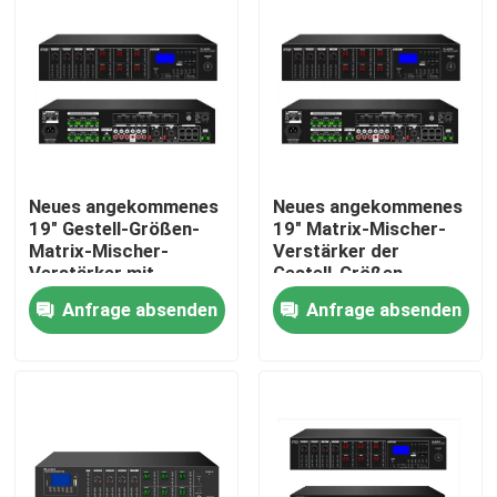
Neues angekommenes
Neues angekommenes
19" Gestell-Größen-
19" Matrix-Mischer-
Matrix-Mischer-
Verstärker der
Verstärker mit
Gestell-Größen-
USB/SD/FM/BT
6*120W mit
Anfrage absenden
Anfrage absenden
USB/SD/FM/BT
Haus
Produkte
Videos