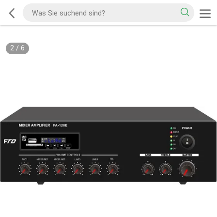
2
/
6