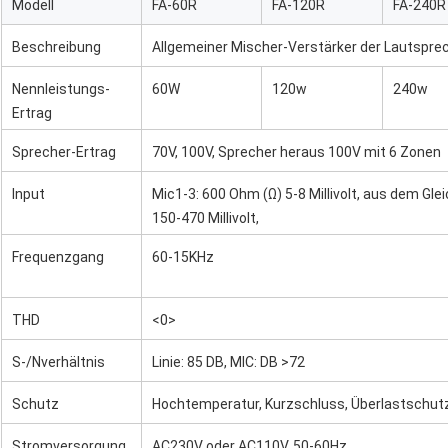
Modell
FA-60R
FA-120R
FA-240R
Beschreibung
Allgemeiner Mischer-Verstärker der Lautspr
Nennleistungs-
60W
120w
240w
Ertrag
Sprecher-Ertrag
70V, 100V, Sprecher heraus 100V mit 6 Zonen
Input
Mic1-3: 600 Ohm (Ω) 5-8 Millivolt, aus dem Gl
150-470 Millivolt,
unausgeglichen
Frequenzgang
60-15KHz
THD
<0>
S-/Nverhältnis
Linie: 85 DB, MIC: DB >72
Schutz
Hochtemperatur, Kurzschluss, Überlastschut
Stromversorgung
AC230V oder AC110V, 50-60Hz