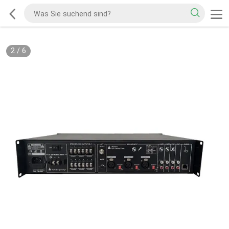
2
/
6