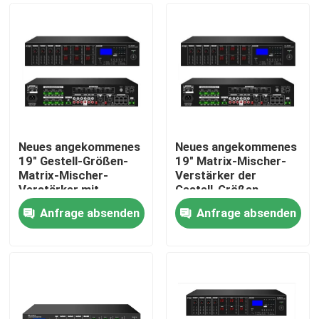
Neues angekommenes
Neues angekommenes
19" Gestell-Größen-
19" Matrix-Mischer-
Matrix-Mischer-
Verstärker der
Verstärker mit
Gestell-Größen-
USB/SD/FM/BT
6*120W mit
Anfrage absenden
Anfrage absenden
USB/SD/FM/BT
Haus
Produkte
Videos