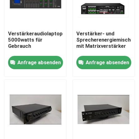
Über uns
Verstärkeraudiolaptopverstärker
Verstärker- und
Fabrik-Ausflug
5000watts für
Sprecherenergiemischer
Gebrauch
mit Matrixverstärker
Qualitätskontrolle
Anfrage absenden
Anfrage absenden
Treten Sie mit uns in Verbindung
Nachrichten
Fälle
Beschallungsanlage-Verstärker