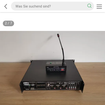
2
/
7