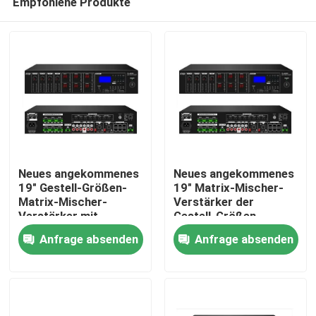
Empfohlene Produkte
Neues angekommenes
Neues angekommenes
19" Gestell-Größen-
19" Matrix-Mischer-
Matrix-Mischer-
Verstärker der
Verstärker mit
Gestell-Größen-
Haus
USB/SD/FM/BT
6*120W mit
Anfrage absenden
Anfrage absenden
USB/SD/FM/BT
Produkte
Videos