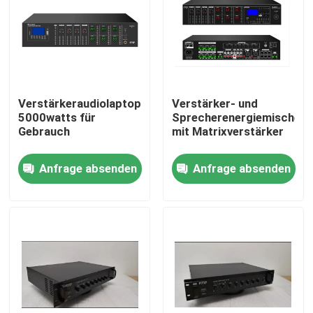
Über uns
Fabrik-Ausflug
Verstärkeraudiolaptopverstärker
Verstärker- und
5000watts für
Sprecherenergiemischer
Qualitätskontrolle
Gebrauch
mit Matrixverstärker
Anfrage absenden
Anfrage absenden
Treten Sie mit uns in Verbindung
Nachrichten
Fälle
Beschallungsanlage-Verstärker