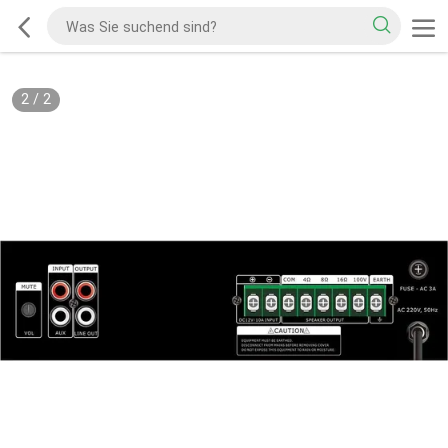
2
/
2