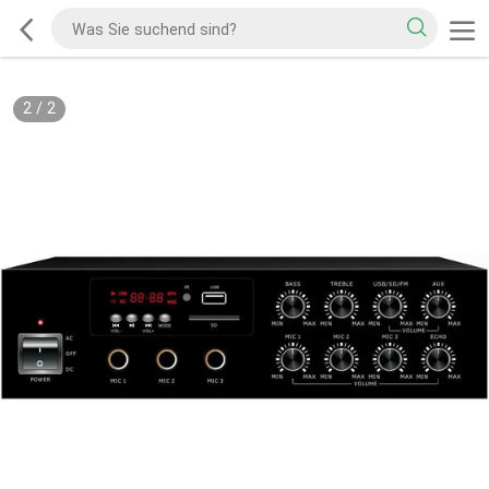
2
/
2