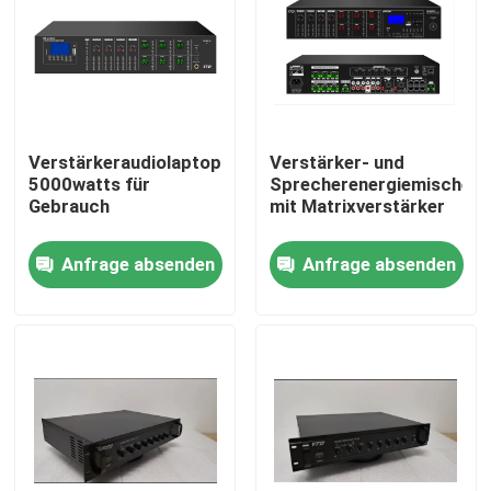
Über uns
Fabrik-Ausflug
Verstärkeraudiolaptopverstärker
Verstärker- und
5000watts für
Sprecherenergiemischer
Qualitätskontrolle
Gebrauch
mit Matrixverstärker
Anfrage absenden
Anfrage absenden
Treten Sie mit uns in Verbindung
Nachrichten
Fälle
Beschallungsanlage-Verstärker