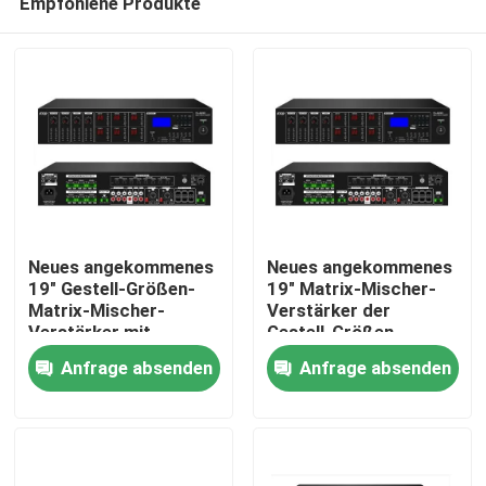
Empfohlene Produkte
Neues angekommenes
Neues angekommenes
19" Gestell-Größen-
19" Matrix-Mischer-
Matrix-Mischer-
Verstärker der
Verstärker mit
Gestell-Größen-
Haus
USB/SD/FM/BT
6*120W mit
Anfrage absenden
Anfrage absenden
USB/SD/FM/BT
Produkte
Videos