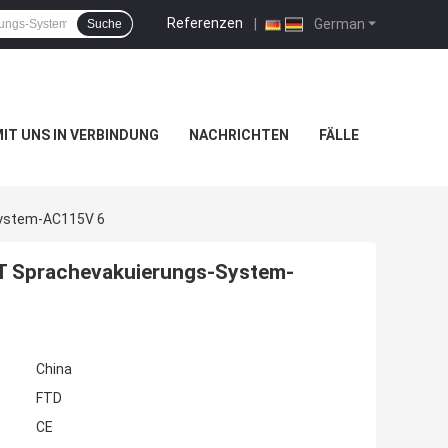
Referenzen
|
German
Suche
MIT UNS IN VERBINDUNG
NACHRICHTEN
FÄLLE
System-AC115V 6
 Sprachevakuierungs-System-
China
FTD
CE