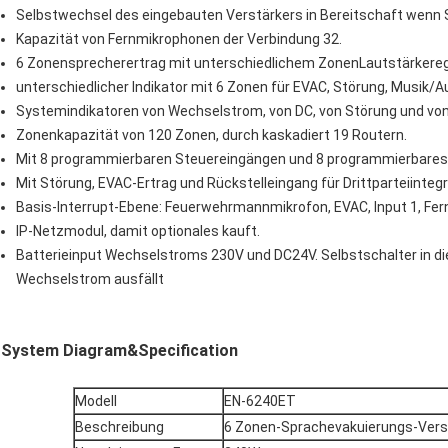
Selbstwechsel des eingebauten Verstärkers in Bereitschaft wenn 
Kapazität von Fernmikrophonen der Verbindung 32.
6 Zonensprecherertrag mit unterschiedlichem ZonenLautstärkereg
unterschiedlicher Indikator mit 6 Zonen für EVAC, Störung, Musik/
Systemindikatoren von Wechselstrom, von DC, von Störung und von 
Zonenkapazität von 120 Zonen, durch kaskadiert 19 Routern.
Mit 8 programmierbaren Steuereingängen und 8 programmierbares
Mit Störung, EVAC-Ertrag und Rückstelleingang für Drittparteiintegr
Basis-Interrupt-Ebene: Feuerwehrmannmikrofon, EVAC, Input 1, Fer
IP-Netzmodul, damit optionales kauft.
Batterieinput Wechselstroms 230V und DC24V. Selbstschalter in d
Wechselstrom ausfällt
System Diagram&Specification
Modell
EN-6240ET
Beschreibung
6 Zonen-Sprachevakuierungs-Vers