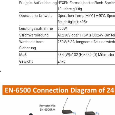
Ereignis-Aufzeichnung
HEXEN-Format, harter Flash-Speich
10 Jahre gültig
Operations-Umwelt
Operation Temp: +5℃ | +40℃; Spei
Feuchtigkeit: <95>
Leistungsaufnahme
600W
Stromversorgung
AC230V oder 115V u. DC24V-Batter
Wechselstrom-
250V/6.3A, langsame Art und wiede
Sicherung
Maß
484 (W)×132 (H)×449 (D) Millimeter
Gewicht
24kg