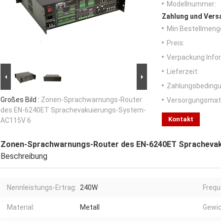
Modellnummer:
Zahlung und Vers
Min Bestellmeng
Preis:
Verpackung Info
Lieferzeit:
Zahlungsbedingu
Großes Bild :
Zonen-Sprachwarnungs-Router
Versorgungsmater
des EN-6240ET Sprachevakuierungs-System-
Kontakt
AC115V 6
Zonen-Sprachwarnungs-Router des EN-6240ET Spracheva
Beschreibung
Nennleistungs-Ertrag:
240W
Frequ
Material:
Metall
Gewic