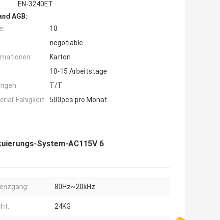
EN-3240ET
and AGB:
e:
10
negotiable
rmationen:
Karton
10-15 Arbeitstage
ngen:
T/T
ial-Fähigkeit:
500pcs pro Monat
kuierungs-System-AC115V 6
enzgang:
80Hz~20kHz
ht:
24KG