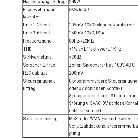
Nennleistungs-Ertrag
240W
Feuerwehrmann-
5Mv, 600Ω
Mikrofon
Linie 1-2 Input
385mV, 10kΩbalanced kombiniert
Linie 3-6 Input
350mV, 10kΩ, RCA
Frequenzgang
80Hz~20kHz
THD
<1% an Effektivwert, 1KHz
S-/Nverhältnis
>70dB
Sprecher-Ertrag
Zonen-Sprecherertrag 100V AB 8
REC gab aus
200mV
Steuereingang u.
8 programmierbare Steuereingäng
Ertrag
oder 0V schlossen Kontakt
8 programmierbares Steuerertrag: 
Störung u. EVAC: 0V schloss Konta
schloss Kontakt
Sprachmitteilung
Mp3- oder WMA-Format, zwei versc
Schutzabdeckung, programmierbare
gültig