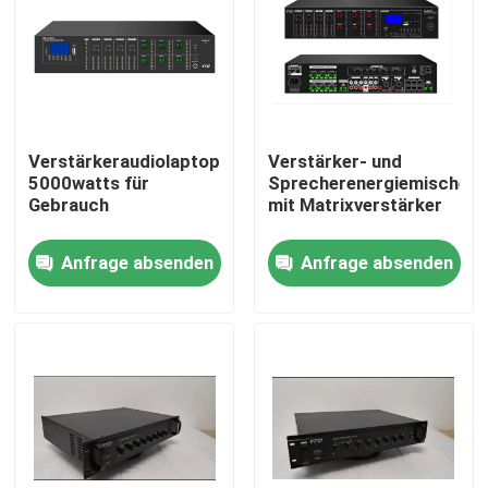
Über uns
Fabrik-Ausflug
Verstärkeraudiolaptopverstärker
Verstärker- und
5000watts für
Sprecherenergiemischer
Qualitätskontrolle
Gebrauch
mit Matrixverstärker
Anfrage absenden
Anfrage absenden
Treten Sie mit uns in Verbindung
Nachrichten
Fälle
Beschallungsanlage-Verstärker