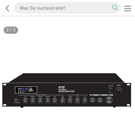
2
/
3