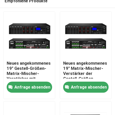
Empfohlene Produkte
Neues angekommenes
Neues angekommenes
19" Gestell-Größen-
19" Matrix-Mischer-
Matrix-Mischer-
Verstärker der
Verstärker mit
Gestell-Größen-
Haus
USB/SD/FM/BT
6*120W mit
Anfrage absenden
Anfrage absenden
USB/SD/FM/BT
Produkte
Videos