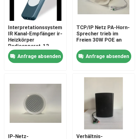
Über uns
Interpretationssystem
TCP/IP Netz PA-Horn-
IR Kanal-Empfänger ir-
Sprecher trieb im
Fabrik-Ausflug
Heizkörper
Freien 30W POE an
Radioapparat-12
Anfrage absenden
Anfrage absenden
Qualitätskontrolle
Treten Sie mit uns in Verbindung
Nachrichten
Fälle
Beschallungsanlage-Verstärker
IP-Netz-
Verhältnis-