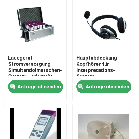
Ladegerät-
Hauptabdeckung
Stromversorgung
Kopfhörer für
Simultandolmetschen-
Interpretations-
System-Ladegerät
System
Anfrage absenden
Anfrage absenden
Haus
Produkte
Videos