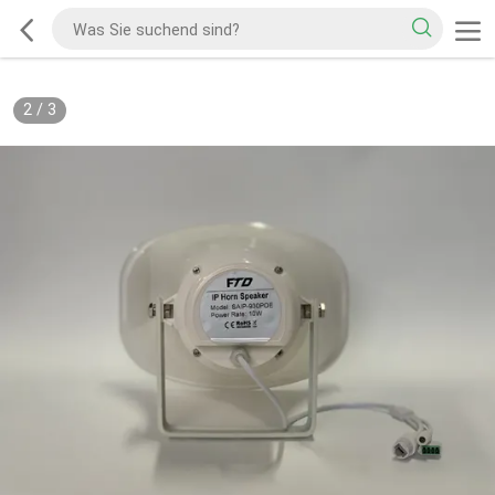
2
/
3