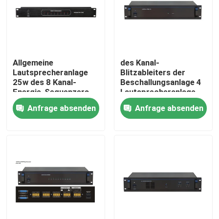
Über uns
Fabrik-Ausflug
Allgemeine
des Kanal-
Lautsprecheranlage
Blitzableiters der
25w des 8 Kanal-
Beschallungsanlage 4
Qualitätskontrolle
Energie-Sequenzers
Lautsprecheranlage
öffentlich
Anfrage absenden
Anfrage absenden
Treten Sie mit uns in Verbindung
Nachrichten
Fälle
Beschallungsanlage-Verstärker