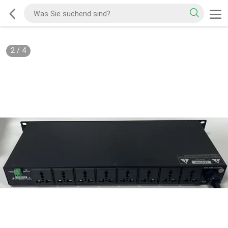
2
/
4