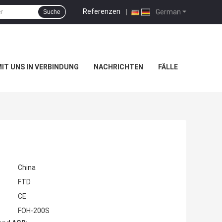
Referenzen
|
German
Suche
MIT UNS IN VERBINDUNG
NACHRICHTEN
FÄLLE
China
FTD
CE
FOH-200S