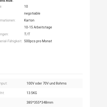
and AGB:
e:
10
negotiable
rmationen:
Karton
10-15 Arbeitstage
ngen:
T/T
ial-Fähigkeit:
500pcs pro Monat
Input:
100V oder 70V und 8ohms
ht:
13.5KG
385*355*348mm