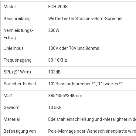
Modell
FOH-200S
Beschreibung
Wetterfester Stadions-Horn-Sprecher
Nennleistungs-
200W
Ertrag
Linie Input
100V oder 70V und 8ohms
Frequenzgang
80-18KHz
SPL (@1W/m)
103dB
Sprecher-Einheit
10" Basslautsprecher *1, 1" tweeter*1
Maß
385*355*348mm
Gewicht
13.5KG
Material
Edelstahleinschließung und -Metallgitter in
Befestigung von
Pole-Montage oder Wandschienenplatte wird 