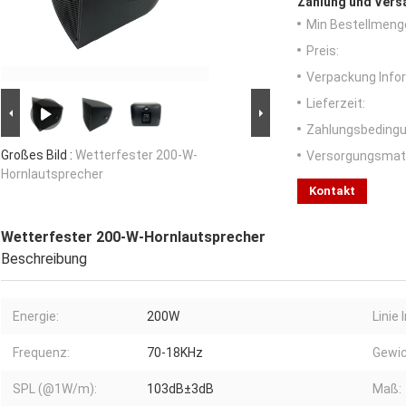
Zahlung und Vers
Min Bestellmeng
Preis:
Verpackung Info
Lieferzeit:
Zahlungsbedingu
Großes Bild :
Wetterfester 200-W-
Versorgungsmater
Hornlautsprecher
Kontakt
Wetterfester 200-W-Hornlautsprecher
Beschreibung
Energie:
200W
Linie 
Frequenz:
70-18KHz
Gewic
SPL (@1W/m):
103dB±3dB
Maß: