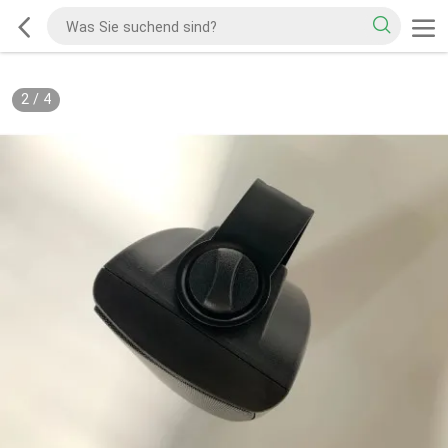
2
/
4