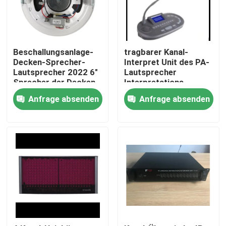
Beschallungsanlage-
tragbarer Kanal-
Decken-Sprecher-
Interpret Unit des PA-
Lautsprecher 2022 6"
Lautsprecher
Sprecher der Decken-
Interpretations-
1.5W-3W-6W
System-12
Anfrage absenden
Anfrage absenden
Haus
Produkte
Videos