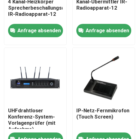
4 Kanal-Heizkörper
Kanal-Übermittler IR-
Sprecherbeschallungsanlage
Radioapparat-12
IR-Radioapparat-12
Über uns
Anfrage absenden
Anfrage absenden
Fabrik-Ausflug
Qualitätskontrolle
Treten Sie mit uns in Verbindung
Nachrichten
UHFdrahtloser
IP-Netz-Fernmikrofon
Fälle
Konferenz-System-
(Touch Screen)
Vorlagenprüfer (mit
Aufnahme)
Beschallungsanlage-Verstärker
Anfrage absenden
Anfrage absenden