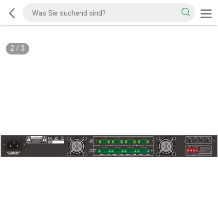
2
/
3