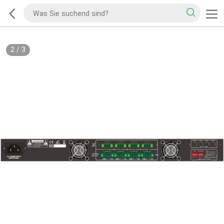
2
/
3