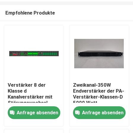
Empfohlene Produkte
Verstärker 8 der
Zweikanal-350W
Klasse d
Endverstärker der PA-
Haus
Kanalverstärker mit
Verstärker-Klassen-D
Störungswechsel-
5000 Watt
Sprecherlinie
Anfrage absenden
Anfrage absenden
Produkte
Überwachung
Videos