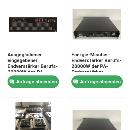
Über uns
Fabrik-Ausflug
Qualitätskontrolle
Ausgeglichener
Energie-Mischer-
eingegebener
Endverstärker Berufs-
Endverstärker Berufs-
20000W der PA-
Treten Sie mit uns in Verbindung
20000W des PA-
Endverstärker-
Endverstärker-2000W
Zweikanal-
Anfrage absenden
Anfrage absenden
Verstärker-2*120W
und der Sprecher
Nachrichten
Fälle
Beschallungsanlage-Verstärker