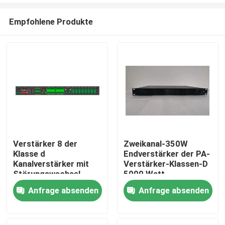
Empfohlene Produkte
Verstärker 8 der
Zweikanal-350W
Klasse d
Endverstärker der PA-
Haus
Kanalverstärker mit
Verstärker-Klassen-D
Störungswechsel-
5000 Watt
Sprecherlinie
Anfrage absenden
Anfrage absenden
Produkte
Überwachung
Videos