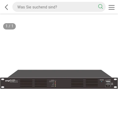
1
/
1