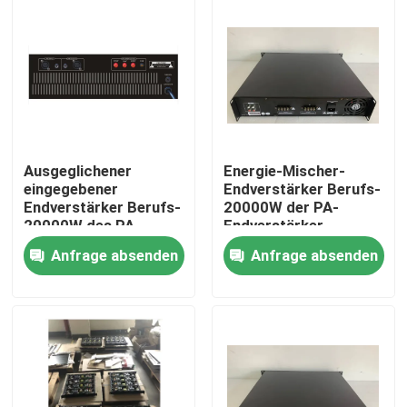
Über uns
Fabrik-Ausflug
Qualitätskontrolle
Ausgeglichener
Energie-Mischer-
eingegebener
Endverstärker Berufs-
Endverstärker Berufs-
20000W der PA-
Treten Sie mit uns in Verbindung
20000W des PA-
Endverstärker-
Endverstärker-2000W
Zweikanal-
Anfrage absenden
Anfrage absenden
Verstärker-2*120W
und der Sprecher
Nachrichten
Fälle
Beschallungsanlage-Verstärker