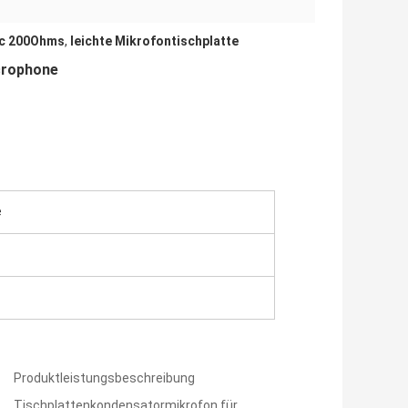
ic 200Ohms
,
leichte Mikrofontischplatte
crophone
e
Produktleistungsbeschreibung
Tischplattenkondensatormikrofon für