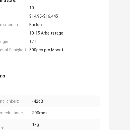
and AGB:
e:
10
$14.95-$16.445
rmationen:
Karton
10-15 Arbeitstage
ngen:
T/T
ial-Fähigkeit:
500pcs pro Monat
hms
ndlichkeit:
-42dB
eneck-Länge:
390mm
1kg
ht: