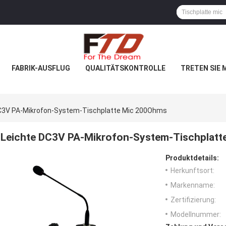
FABRIK-AUSFLUG
QUALITÄTSKONTROLLE
TRETEN SIE 
C3V PA-Mikrofon-System-Tischplatte Mic 200Ohms
Leichte DC3V PA-Mikrofon-System-Tischplat
Produktdetails:
Herkunftsort:
Markenname:
Zertifizierung:
Modellnummer: