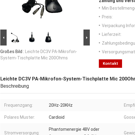
Zahlung und Vers
Min Bestellmeng
Preis:
Verpackung Info
Lieferzeit:
Zahlungsbedingu
Großes Bild :
Leichte DC3V PA-Mikrofon-
Versorgungsmater
System-Tischplatte Mic 200Ohms
Kontakt
Leichte DC3V PA-Mikrofon-System-Tischplatte Mic 200O
Beschreibung
Frequenzgang:
20Hz-20KHz
Empfi
Polares Muster:
Cardioid
Goos
Phantomenergie 48V oder
Stromversorgung:
Gewic