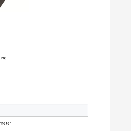
rung
imeter