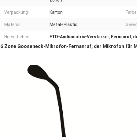
Zonen
Verpackung:
Karton
Farbe
Material:
Metal+Plastic
Gewic
Hervorheben:
FTD-Audiomatrix-Verstärker
,
Fernanruf
,
d
6 Zone Gooseneck-Mikrofon-Fernanruf, der Mikrofon für Ma