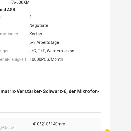
FA-600XM
and AGB:
e:
1
Negotiate
rmationen:
Karton
5-8 Arbeitstage
ngen:
L/C, T/T, Western Union
ial-Fähigkeit:
10000PCS/Month
matrix-Verstärker-Schwarz-6, der Mikrofon-
410*210*140mm
g-Größe: