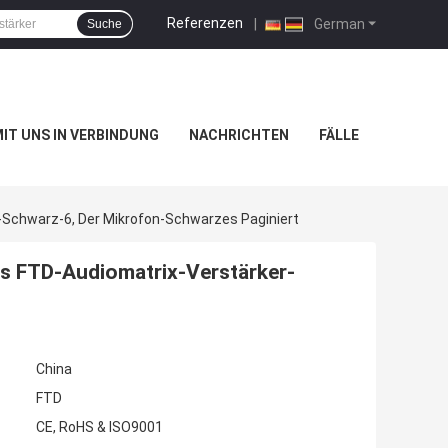
Referenzen
|
German
Suche
MIT UNS IN VERBINDUNG
NACHRICHTEN
FÄLLE
Schwarz-6, Der Mikrofon-Schwarzes Paginiert
s FTD-Audiomatrix-Verstärker-
China
FTD
CE, RoHS & ISO9001