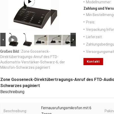
Modellnummer:
Zahlung und Vers
Min Bestellmeng
Preis:
Verpackung Info
Lieferzeit:
Zahlungsbedingu
Großes Bild :
Zone Gooseneck-
Versorgungsmater
Direktübertragungs-Anruf des FTD-
Kontakt
Audiomatrix-Verstärker-Schwarz-6, der
Mikrofon-Schwarzes paginiert
Zone Gooseneck-Direktübertragungs-Anruf des FTD-Audio
Schwarzes paginiert
Beschreibung
Fernausrufungsmikrofon mit 6
Beschreibung:
Pakin