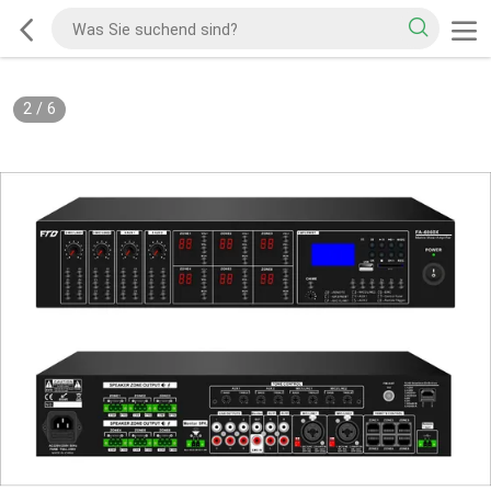
2
/
6