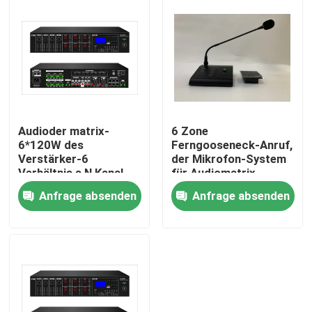
Über uns
Fabrik-Ausflug
Qualitätskontrolle
Audioder matrix-
6 Zone
6*120W des
Ferngooseneck-Anruf,
Verstärker-6
der Mikrofon-System
Treten Sie mit uns in Verbindung
Verhältnis s N Kanal-
für Audiomatrix-
Beschallungsanlage-
Verstärker paginiert
Anfrage absenden
Anfrage absenden
des Satz-70dB
Nachrichten
Fälle
Beschallungsanlage-Verstärker