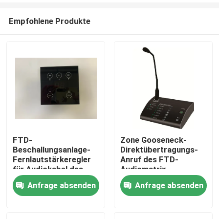
Empfohlene Produkte
FTD-
Zone Gooseneck-
Beschallungsanlage-
Direktübertragungs-
Haus
Fernlautstärkeregler
Anruf des FTD-
für Audiokabel des
Audiomatrix-
matrix-Verstärker-
Verstärker-Schwarz-
Anfrage absenden
Anfrage absenden
Produkte
RS485
6, der Mikrofon-
Schwarzes paginiert
Videos