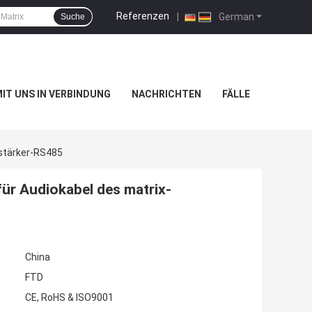
Referenzen
|
German
Suche
MIT UNS IN VERBINDUNG
NACHRICHTEN
FÄLLE
rstärker-RS485
ür Audiokabel des matrix-
China
FTD
CE, RoHS & ISO9001