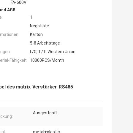
FA-600V
and AGB:
e:
1
Negotiate
rmationen:
Karton
5-8 Arbeitstage
ngen:
L/C, T/T, Western Union
ial-Fähigkeit:
10000PCS/Month
bel des matrix-Verstärker-RS485
Ausgestopft
ckung:
ial:
metal+plastic