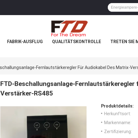
FABRIK-AUSFLUG
QUALITÄTSKONTROLLE
TRETEN SIE 
challungsanlage-Fernlautstärkeregler Für Audiokabel Des Matrix-Ve
FTD-Beschallungsanlage-Fernlautstärkeregler f
Verstärker-RS485
Produktdetails:
Herkunftsort:
Markenname:
Zertifizierung: