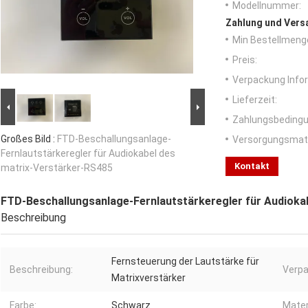
Modellnummer:
Zahlung und Vers
Min Bestellmeng
Preis:
Verpackung Info
Lieferzeit:
Zahlungsbedingu
Großes Bild :
FTD-Beschallungsanlage-
Versorgungsmater
Fernlautstärkeregler für Audiokabel des
Kontakt
matrix-Verstärker-RS485
FTD-Beschallungsanlage-Fernlautstärkeregler für Audioka
Beschreibung
Fernsteuerung der Lautstärke für
Beschreibung:
Verpa
Matrixverstärker
Farbe:
Schwarz
Mater